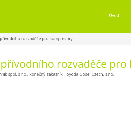
Úvod
í přívodního rozvaděče pro kompresory
í přívodního rozvaděče pr
ik spol. s r.o., konečný zákazník Toyoda Gosei Czech, s.r.o.